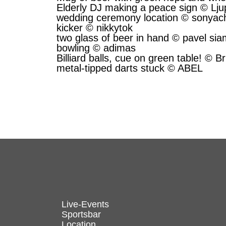
Elderly DJ making a peace sign © Lj
wedding ceremony location © sonyac
kicker © nikkytok
two glass of beer in hand © pavel si
bowling © adimas
Billiard balls, cue on green table! ©
metal-tipped darts stuck © ABEL
Live-Events
Sportsbar
Location