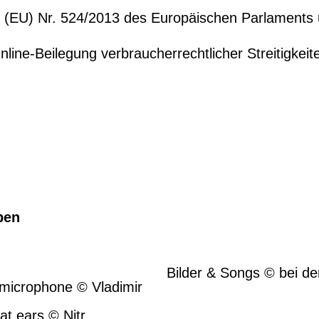
ng (EU) Nr. 524/2013 des Europäischen Parlaments
nline-Beilegung verbraucherrechtlicher Streitigke
ben
© Veranstaltungen/Band
Bilder & Songs © bei de
n microphone © Vladimir
© Markenlogos
t ears © Nitr