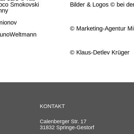
upco Smokovski
Bilder & Logos © bei der
hny
© Fotomontagen/Bearbe
amionov
© Marketing-Agentur Mi
 BrunoWeltmann
© Lokalbilder
© Klaus-Detlev Krüger
KONTAKT
Calenberger Str. 17
31832 Springe-Gestorf