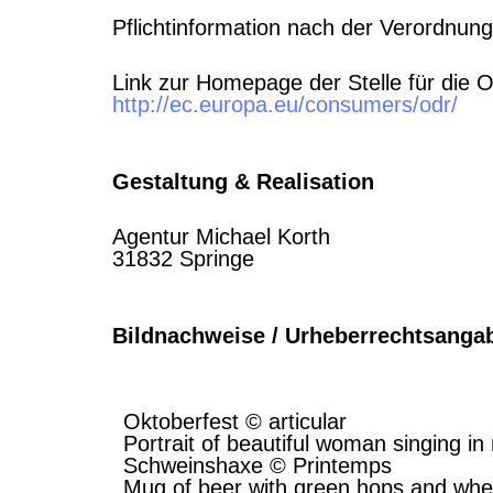
Pflichtinformation nach der Verordnu
Link zur Homepage der Stelle für die O
http://ec.europa.eu/consumers/odr/
Gestaltung & Realisation
Agentur Michael Korth
31832 Springe
Bildnachweise / Urheberrechtsanga
© Adobe Stockmedien
Oktoberfest © articular
Portrait of beautiful woman singing i
Schweinshaxe © Printemps
Mug of beer with green hops and whea